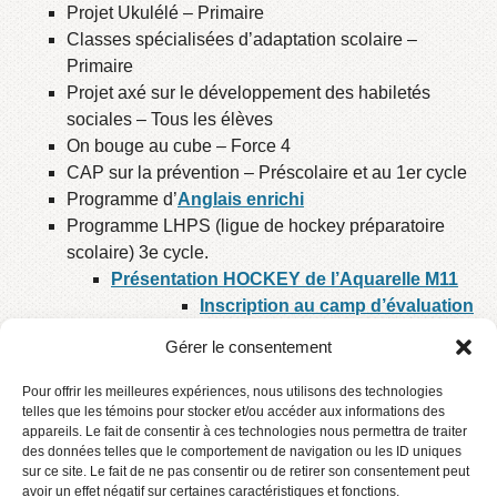
Projet Ukulélé – Primaire
Classes spécialisées d’adaptation scolaire –
Primaire
Projet axé sur le développement des habiletés
sociales – Tous les élèves
On bouge au cube – Force 4
CAP sur la prévention – Préscolaire et au 1er cycle
Programme d’
Anglais enrichi
Programme LHPS (ligue de hockey préparatoire
scolaire) 3e cycle.
Présentation HOCKEY de l’Aquarelle M11
Inscription au camp d’évaluation
– 25 février 2026 à 17h15 / 26
Gérer le consentement
février 2026 à 17h45 / 4 mars à
17h15
Pour offrir les meilleures expériences, nous utilisons des technologies
Présentation HOCKEY de l’Aquarelle M12
telles que les témoins pour stocker et/ou accéder aux informations des
appareils. Le fait de consentir à ces technologies nous permettra de traiter
Le camp de sélection a
des données telles que le comportement de navigation ou les ID uniques
normalement lieu en janvier.
sur ce site. Le fait de ne pas consentir ou de retirer son consentement peut
avoir un effet négatif sur certaines caractéristiques et fonctions.